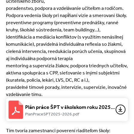
učiteľského zboru,
poradenstvo, podpora a vzdelávanie učiteľom a rodičom.
Podpora vedenia školy pri napĺňaní vízie a smerovaní školy.
preventívne programy (preventívne prednášky, ranné
kruhy, školské sústredenia, team buildingy…),
identifikácia a mediácia konfliktov (s využitím nenásilnej
komunikácie), pravidelná individuálna reflexia so žiakmi,
cielená intervencia, reedukácia porúch učenia, skupinová
aj individuálna podporná terapia
mentoring a supervízia žiakov, podpora triednych učiteľov,
aktívna spolupráca s CPP, sieťovanie s inými subjektmi
(kuratela, polícia, lekári, LVS, DC, RC a i.),
pravidelné tímové porady, intervízie, supervízie, inovačné
vzdelávanie tímu.
Plán práce ŠPT v školskom roku 2025/2026
PlanPraceSPT2025-2026.pdf
Tím tvoria zamestnanci poverení riaditeľom školy: