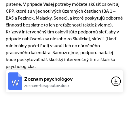
platené. V prípade Vašej potreby môžete skúsiť osloviť aj
CPP, ktoré sú v jednotlivých územných častiach (BA 1 –
BA5 a Pezinok, Malacky, Senec), a ktoré poskytujú odborné
činnosti bezplatne (o ich preťaženosti taktiež vieme).
Krízový intervenčný tím oslovil túto podpornú sieť, aby v
prípade nahlásenia sa niekoho zo Skalickej, skúsili (i keď
minimálny počet ľudí) vsunúť ich do náročného
pracovného kalendára. Samozrejme, podporu naďalej
bude poskytovať náš školský intervenčný tím a školská
psychologička.
Zoznam psychológov
zoznam-terapeutov.docx