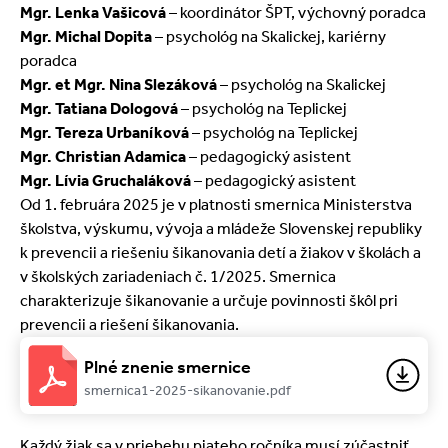
Mgr. Lenka Vašicová
– koordinátor ŠPT, výchovný poradca
Mgr. Michal Dopita
– psychológ na Skalickej, kariérny
poradca
Mgr. et Mgr. Nina Slezáková
– psychológ na Skalickej
Mgr. Tatiana Dologová
– psychológ na Teplickej
Mgr. Tereza Urbaníková
– psychológ na Teplickej
Mgr. Christian Adamica
– pedagogický asistent
Mgr. Lívia Gruchaláková
– pedagogický asistent
Od 1. februára 2025 je v platnosti smernica Ministerstva
školstva, výskumu, vývoja a mládeže Slovenskej republiky
k prevencii a riešeniu šikanovania detí a žiakov v školách a
v školských zariadeniach č. 1/2025. Smernica
charakterizuje šikanovanie a určuje povinnosti škôl pri
prevencii a riešení šikanovania.
Plné znenie smernice
smernica1-2025-sikanovanie.pdf
Každý žiak sa v priebehu piateho ročníka musí zúčastniť