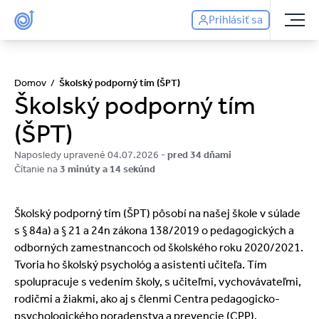
Prihlásiť sa
Domov
/
Školský podporný tím (ŠPT)
Školský podporný tím
(ŠPT)
Naposledy upravené 04.07.2026 -
pred 34 dňami
Čítanie na
3 minúty a 14 sekúnd
Školský podporný tím (ŠPT) pôsobí na našej škole v súlade
s § 84a) a § 21 a 24n zákona 138/2019 o pedagogických a
odborných zamestnancoch od školského roku 2020/2021.
Tvoria ho školský psychológ a asistenti učiteľa. Tím
spolupracuje s vedením školy, s učiteľmi, vychovávateľmi,
rodičmi a žiakmi, ako aj s členmi Centra pedagogicko-
psychologického poradenstva a prevencie (CPP),