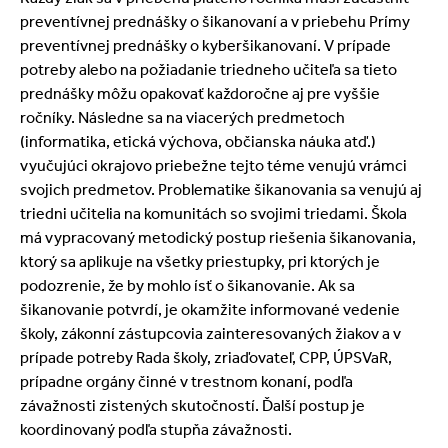
preventívnej prednášky o šikanovaní a v priebehu Prímy
preventívnej prednášky o kyberšikanovaní. V prípade
potreby alebo na požiadanie triedneho učiteľa sa tieto
prednášky môžu opakovať každoročne aj pre vyššie
ročníky. Následne sa na viacerých predmetoch
(informatika, etická výchova, občianska náuka atď.)
vyučujúci okrajovo priebežne tejto téme venujú vrámci
svojich predmetov. Problematike šikanovania sa venujú aj
triedni učitelia na komunitách so svojimi triedami. Škola
má vypracovaný metodický postup riešenia šikanovania,
ktorý sa aplikuje na všetky priestupky, pri ktorých je
podozrenie, že by mohlo ísť o šikanovanie. Ak sa
šikanovanie potvrdí, je okamžite informované vedenie
školy, zákonní zástupcovia zainteresovaných žiakov a v
prípade potreby Rada školy, zriaďovateľ, CPP, ÚPSVaR,
prípadne orgány činné v trestnom konaní, podľa
závažnosti zistených skutočností. Ďalší postup je
koordinovaný podľa stupňa závažnosti.