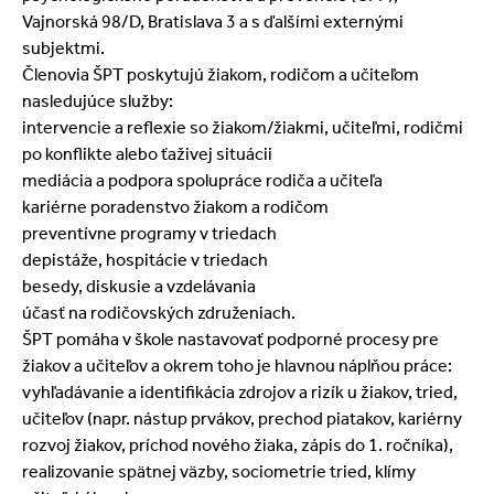
Vajnorská 98/D, Bratislava 3 a s ďalšími externými
subjektmi.
Členovia ŠPT poskytujú žiakom, rodičom a učiteľom
nasledujúce služby:
intervencie a reflexie so žiakom/žiakmi, učiteľmi, rodičmi
po konflikte alebo ťaživej situácii
mediácia a podpora spolupráce rodiča a učiteľa
kariérne poradenstvo žiakom a rodičom
preventívne programy v triedach
depistáže, hospitácie v triedach
besedy, diskusie a vzdelávania
účasť na rodičovských združeniach.
ŠPT pomáha v škole nastavovať podporné procesy pre
žiakov a učiteľov a okrem toho je hlavnou náplňou práce:
vyhľadávanie a identifikácia zdrojov a rizík u žiakov, tried,
učiteľov (napr. nástup prvákov, prechod piatakov, kariérny
rozvoj žiakov, príchod nového žiaka, zápis do 1. ročníka),
realizovanie spätnej väzby, sociometrie tried, klímy