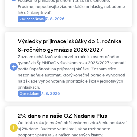
Podávanie prihlášok je dňom 1.5.2026 ukončené.
Prosíme, nepodávajte žiadne ďalšie prihlášky, nebudeme
ich už akceptovať.
7. 8. 2026
Základná škola
Výsledky prijímacej skúšky do 1. ročníka
8-ročného gymnázia 2026/2027
Zoznam uchádzačov do prvého ročníka osemročného
gymnázia ŠpMNDaG v školskom roku 2026/2027 v poradí
podľa úspešnosti na prijímacej skúške. Zoznam ešte
nezohľadňuje automat, ktorý konečné poradie vyhodnotí
na základe vyhodnotenia prioritizácie škol v jednotlivých
prihláškach.
7. 8. 2026
Gymnázium
2% dane na naše OZ Nadanie Plus
Od tohto roku je možné občianskemu združeniu poukázať
aj 2% dane. Budeme veľmi radi, ak sa rozhodnete
podporiť ŠpMNDaG a našich nadaných žiakov.