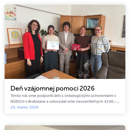
Deň vzájomnej pomoci 2026
Tento rok sme podporili deti s onkologickými ochoreniami v
NÚDCH v Bratislave a odovzdali sme neuveriteľných 4240,-
€. Všetkým darcom, zamestnancom, žiakom a rodičom z
29. marec 2026
našej školy úprimne ďakujeme.