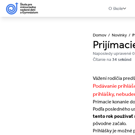
O škole
Domov
/
Novinky
/
P
Prijímac
Naposledy upravené 0
Čítanie na
34 sekúnd
Vážení rodičia pred
Podávanie prihláš
prihlášky, nebude
Prímacie konanie d
Podľa posledného us
tento rok používať
pôvodne začalo.
Prihlášky je možné