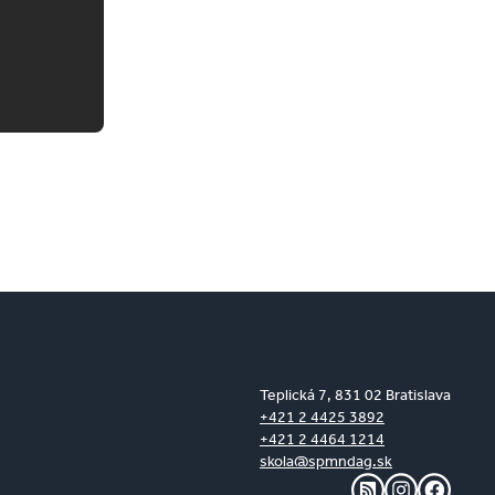
Teplická 7, 831 02 Bratislava
+421 2 4425 3892
+421 2 4464 1214
skola@spmndag.sk