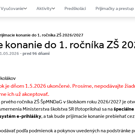
Vyučovanie
Aktivity
Predškoláci
Prijímačky a prestup
rijímacie konanie do 1. ročníka ZŠ 2026/2027
ie konanie do 1. ročníka ZŠ 
1.05.2026 -
pred 96 dňami
školákov
ok je dňom 1.5.2026 ukončené. Prosíme, nepodávajte žiad
me ich už akceptovať.
o prvého ročníka ZŠ ŠpMNDaG v školskom roku 2026/2027 je otv
mernenia Ministerstva školstva SR (fotopríloha) sa na
špeciálne
 systém e-prihlášky
, a tak bude prijímacie konanie prebiehať ce
 podávať podľa podmienok a pokynov uvedených na podstránke 