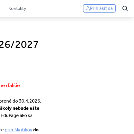
Prihlásiť sa
Kontakty
2026/2027
ne ďalšie
orené do 30.4.2026.
 školy nebude ešte
z EduPage ako sa
pre
predškolákov
do