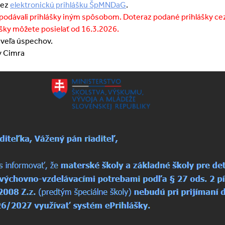
cez
elektronickú prihlášku ŠpMNDaG
.
epodávali prihlášky iným spôsobom. Doteraz podané prihlášky c
šky môžete posielať od 16.3.2026.
veľa úspechov.
y Cimra