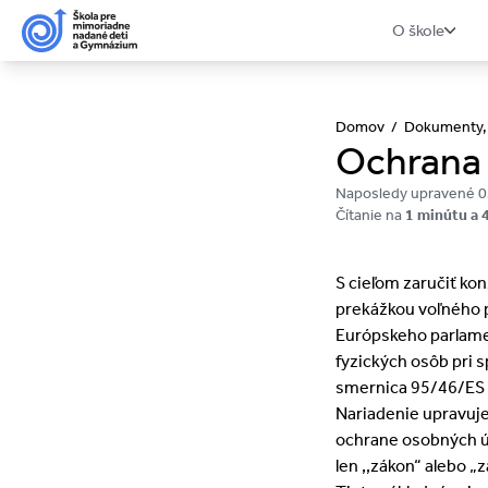
O škole
Domov
/
Dokumenty, 
Ochrana 
Naposledy upravené 0
Čítanie na
1 minútu a 
S cieľom zaručiť kon
prekážkou voľného p
Európskeho parlamen
fyzických osôb pri 
smernica 95/46/ES 
Nariadenie upravuje
ochrane osobných úd
len ,,zákon“ alebo „