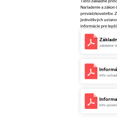
Tieto základné prin
Nariadenie a zákon č
prevádzkovateľov. Z
jednotlivých ustanov
informácie pre lepši
Základn
zakladne-i
Informá
info-ucha
Inform
info-povin