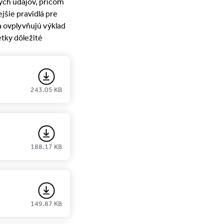
ých údajov, pričom
jšie pravidlá pre
a ovplyvňujú výklad
etky dôležité
243.05 KB
188.17 KB
149.87 KB