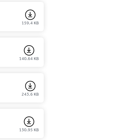
159.4 KB
140.64 KB
243.6 KB
130.95 KB