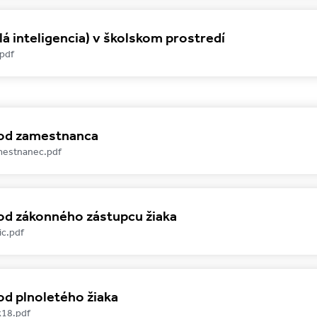
lá inteligencia) v školskom prostredí
.pdf
 od zamestnanca
mestnanec.pdf
od zákonného zástupcu žiaka
ic.pdf
od plnoletého žiaka
k18.pdf