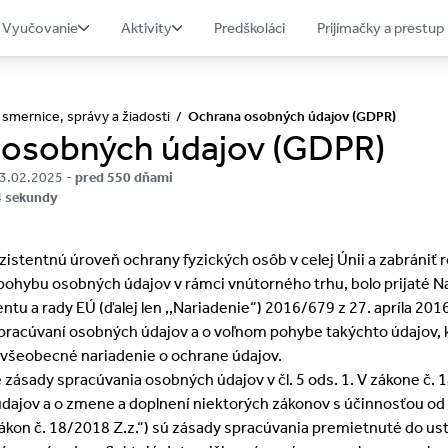
Vyučovanie
Aktivity
Predškoláci
Prijímačky a prestup
smernice, správy a žiadosti
/
Ochrana osobných údajov (GDPR)
osobných údajov (GDPR)
3.02.2025 -
pred 550 dňami
4 sekundy
zistentnú úroveň ochrany fyzických osôb v celej Únii a zabrániť 
ohybu osobných údajov v rámci vnútorného trhu, bolo prijaté N
tu a rady EÚ (ďalej len ,,Nariadenie“) 2016/679 z 27. apríla 201
spracúvaní osobných údajov a o voľnom pohybe takýchto údajov, 
všeobecné nariadenie o ochrane údajov.
 zásady spracúvania osobných údajov v čl. 5 ods. 1. V zákone č. 
ajov a o zmene a doplnení niektorých zákonov s účinnosťou od 
zákon č. 18/2018 Z.z.“) sú zásady spracúvania premietnuté do ust