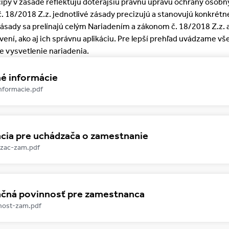
cípy v zásade reflektujú doterajšiu právnu úpravu ochrany osobn
. 18/2018 Z.z. jednotlivé zásady precizujú a stanovujú konkrétne
ásady sa prelínajú celým Nariadením a zákonom č. 18/2018 Z.z. 
ení, ako aj ich správnu aplikáciu. Pre lepší prehľad uvádzame vš
e vysvetlenie nariadenia.
é informácie
nformacie.pdf
cia pre uchádzača o zamestnanie
dzac-zam.pdf
ačná povinnosť pre zamestnanca
nost-zam.pdf