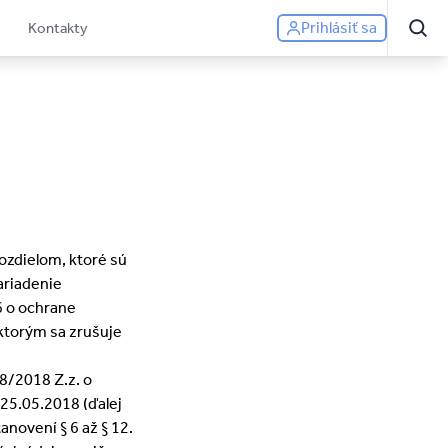
Prihlásiť sa
Kontakty
rozdielom, ktoré sú
ariadenie
6 o ochrane
ktorým sa zrušuje
18/2018 Z.z. o
25.05.2018 (ďalej
anovení § 6 až § 12.