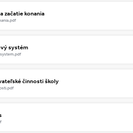
a začatie konania
nania.pdf
vý systém
system.pdf
ateľské činnosti školy
osti.pdf
s
f