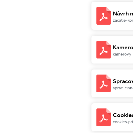
Návrh n
zacatie-ko
Kamero
kamerovy-
Spracov
sprac-cinn
Cookie
cookies.pd