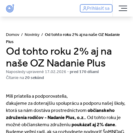
Prihlásiť sa
Domov
/
Novinky
/
Od tohto roku 2% aj na naše OZ Nadanie
Plus
Od tohto roku 2% aj na
naše OZ Nadanie Plus
Naposledy upravené 17.02.2026 -
pred 170 dňami
Čítanie na
20 sekúnd
Milí priatelia a podporovatelia,
ďakujeme za doterajšiu spoluprácu a podporu našej školy,
ktorá sa nám dostáva prostredníctvom
občianskeho
združenia rodičov - Nadanie Plus, o.z.
. Od tohto roku je
možné občianskemu združeniu
poukázať aj 2% dane
.
Budeme veľmi radi, ak sa rozhodnete podporiť ŠpMNDaG